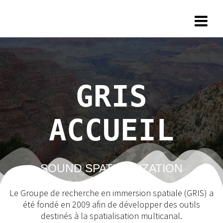
Skip
GRIS
to
content
GRIS
ACCUEIL
SOUND SPATILIALIZATION
Le Groupe de recherche en immersion spatiale (GRIS) a
été fondé en 2009 afin de développer des outils
destinés à la spatialisation multicanal.